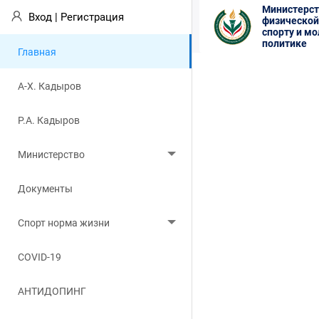
Министерст
Вход
|
Регистрация
физической
спорту и м
политике
Главная
А-Х. Кадыров
Р.А. Кадыров
Министерство
Документы
Спорт норма жизни
COVID-19
АНТИДОПИНГ