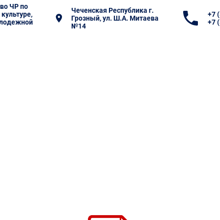
во ЧР по
Чеченская Республика г.
 культуре,
+7 
Грозный, ул. Ш.А. Митаева
олодежной
+7 
№14